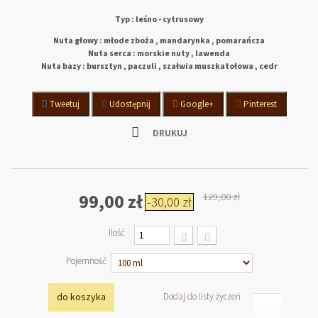
Typ : leśno - cytrusowy
Nuta głowy : młode zboża , mandarynka , pomarańcza
Nuta serca : morskie nuty , lawenda
Nuta bazy : bursztyn , paczuli , szałwia muszkatołowa , cedr
Tweetuj
Udostępnij
Google+
Pinterest
DRUKUJ
99,00 zł
129,00 zł
-30,00 zł
Ilość
Pojemność
do koszyka
Dodaj do listy życzeń