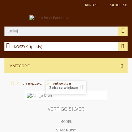
KONTAKT
ZALOGUJ SIĘ
KOSZYK
(pusty)
KATEGORIE
dla mężczyzn
vertigo silver
Zobacz większe
VERTIGO SILVER
MODEL
STAN:
NOWY